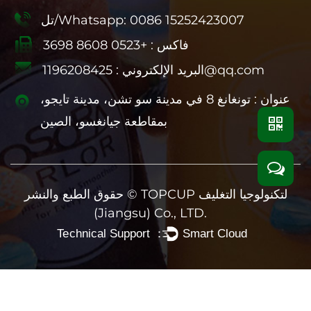
تل/Whatsapp: 0086 15252423007
فاكس : +0523 8608 3698
1196208425@qq.com
البريد الإلكتروني :
عنوان : تونغانغ 8 في مدينة سو تشن، مدينة تايجو،
بمقاطعة جيانغسو، الصين
TOPCUP لتكنولوجيا التغليف
حقوق الطبع والنشر ©
(Jiangsu) Co., LTD.
Technical Support ：
Smart Cloud