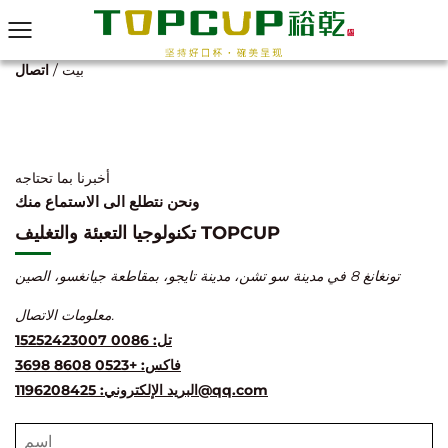
بيت
/
اتصال
أخبرنا بما تحتاجه
ونحن نتطلع الى الاستماع منك
تكنولوجيا التعبئة والتغليف TOPCUP
تونغانغ 8 في مدينة سو تشن، مدينة تايجو، بمقاطعة جيانغسو، الصين
معلومات الاتصال.
تل: 0086 15252423007
فاكس: +0523 8608 3698
1196208425@qq.com
البريد الإلكتروني: