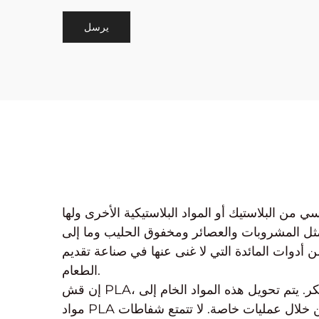
 البلاستيك أو المواد البلاستيكية الأخرى ولها
ثل المشروبات والعصائر ومخفوق الحليب وما إلى
 أدوات المائدة التي لا غنى عنها في صناعة تقديم
الطعام.
إن قش PLA، كممثل للمواد الجديدة الصديقة للبيئة، مصنوع بشكل أساسي من موارد متجددة، مثل نشا الذرة وقصب السكر. يتم تحويل هذه المواد الخام إلى
مواد PLA من خلال العمليات البيولوجية مثل التخمير، ومن ثم معالجتها إلى قش من خلال عمليات خاصة. لا تتمتع شفاطات PLA بمظهر وملمس وتجربة استخدام