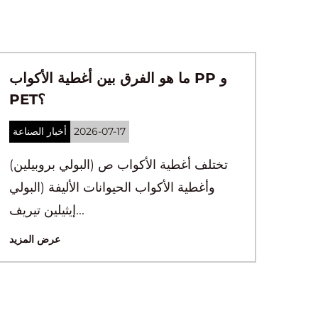
قش PLA مقابل القش الورقي: أيهما
أفضل وأرخص؟
2026-07-10
أخبار الصناعة
بالنسبة لمعظم العلامات التجارية للأغذية
والمشروبات، أ قش جيش التحرير الشعبى
الصينى...
عرض المزيد