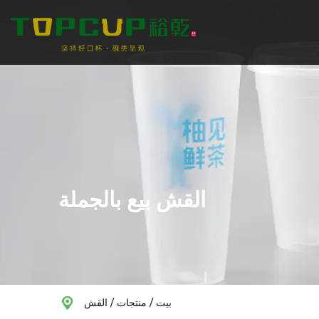
القش بيع بالجملة
بيت
/
منتجات
/
القش