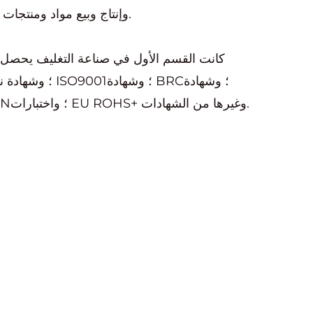
وإنتاج وبيع مواد ومنتجات تغليف المواد الغذائية الجديدة.
كانت القسم الأول في صناعة التغليف يحصل 
السلامة الألمانية المعتمدة DIN؛ واختبارات EU ROHS+ وغيرها من الشهادات.
متخصصة في
التصنيع الأصلي القش مورد
و
الق
هي المواد الجديدة القابلة للتحلل ومنتجات تغل
تحسين جودة الخدمة وتوسيع قنوات الأعمال، أن