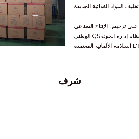
على ترخيص الإنتاج الصناعي
الوطني QS؛ وشهادة نظام إدارة الجودة ISO9001؛ وشهادة BRC؛ وشهادة
كانت شركة Yuqian Packaging Technology (Jiangsu) Co., Ltd.
ش شركة
. المنتجات الرئيسية
شرف
يف المواد الغذائية، ومن أجل
شأت الشركة فرع شنغهاي في
يناير 2019. شنغهاي Yuqian Packaging Technology (Jiangsu) Co.,
Ltd.