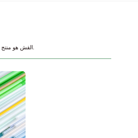
القش هو منتج بلاستيكي مجوف يستخدم بشكل أساسي لشرب الطعام السائل.