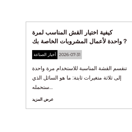
 الأغطية التي تناسب أكواب سعة
كيفية
8 أونصة، و12 أونصة، و16 أونصة، و32
واحدة لأعمال المشروبات الخاصة بك？
أونصة؟
2026-07-24
أخبار الصناعة
تنقسم القشة 
عادة ما يأخذ الكوب سعة 8 أونصة غطاء 80
إلى ثلاثة 
مم، والكوب سعة 12 أونصة يأخذ غطاءًا
مقاس 90 مم، وال...
عرض المزيد