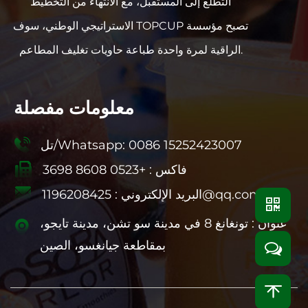
التطلع إلى المستقبل، مع الانتهاء من التخطيط
الاستراتيجي الوطني، سوف TOPCUP تصبح مؤسسة
الراقية لمرة واحدة طباعة حاويات تغليف المطاعم.
معلومات مفصلة
تل/Whatsapp: 0086 15252423007
فاكس : +0523 8608 3698
1196208425@qq.com
البريد الإلكتروني :
عنوان : تونغانغ 8 في مدينة سو تشن، مدينة تايجو،
بمقاطعة جيانغسو، الصين