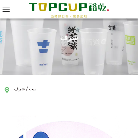
شرف
بيت
/
شرف